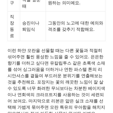
구
원하는 의미예요.
때
직
장
승진이나
그동안의 노고에 대한 예의와
동
퇴임식
격조를 갖추기 적합해요.
료
이런 하얀 모란을 선물할 때는 다른 꽃들과 적절히
섞어주면 훨씬 풍성한 느낌을 줄 수 있어요. 은은한
향기를 더하고 싶다면 유칼립투스 같은 초록색 소재
를 섞어 싱그러움을 더하거나 연한 파스텔 톤의 리
시안셔스를 곁들여 부드러운 분위기를 연출해보는
것을 추천해요. 포장지는 꽃의 깨끗한 느낌이 잘 살
수 있도록 너무 화려한 무늬보다는 차분한 베이지색
이나 연회색의 크라프트지를 사용하는 것이 세련되
어 보여요. 마지막으로 리본은 얇은 실크 소재를 선
택해 가볍게 묶어주면 모란 특유의 우아함을 해치지