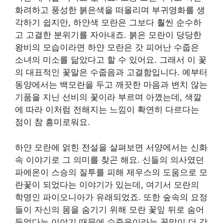
화려하고 풍성한 붉은색을 떠올리며 부귀영화를 생
각하기 쉽지만, 하얀색 모란은 그보다 훨씬 순수하
고 고결한 분위기를 자아내죠. 붉은 모란이 당당한
왕비의 모습이라면 하얀 모란은 갓 피어난 수줍은
소녀의 미소를 닮았다고 할 수 있어요. 그래서 이 꽃
의 대표적인 꽃말은 수줍음과 고결함입니다. 예부터
동양에서는 백모란을 두고 깨끗한 마음과 변치 않는
기품을 지닌 선비의 꽃이라 부르며 아꼈는데, 색깔
에 따라 이처럼 전해지는 느낌이 확연히 다르다는
점이 참 흥미로워요.
하얀 모란에 얽힌 전설을 살펴보면 서양에서는 신화
속 이야기로 그 의미를 찾곤 해요. 신들의 의사였던
파에온이 스승의 질투를 피해 제우스의 도움으로 모
란꽃이 되었다는 이야기가 있는데, 여기서 모란의
학명인 파이오니아가 유래되었죠. 또한 숲속의 요정
들이 자신의 몸을 숨기기 위해 모란 꽃잎 뒤로 숨어
들었다는 이야기 때문에 수줍음이라는 꽃말이 더 강