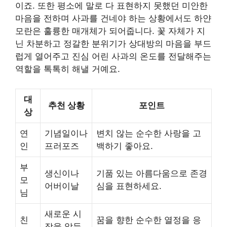
이죠. 또한 평소에 말로 다 표현하지 못했던 미안한
마음을 전하며 사과를 건네야 하는 상황에서도 하얀
모란은 훌륭한 매개체가 되어줍니다. 꽃 자체가 지
닌 차분하고 정갈한 분위기가 상대방의 마음을 부드
럽게 열어주고 진심 어린 사과의 온도를 전달해주는
역할을 톡톡히 해낼 거예요.
대
추천 상황
포인트
상
연
기념일이나
변치 않는 순수한 사랑을 고
인
프러포즈
백하기 좋아요.
부
생신이나
기품 있는 아름다움으로 존경
모
어버이날
심을 표현하세요.
님
새로운 시
친
꿈을 향한 순수한 열정을 응
작을 앞둔