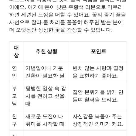
이에요. 여기에 톤이 낮은 주황색 리본으로 마무리
하면 세련된 느낌을 더할 수 있어요. 꽃의 줄기 끝을
사선으로 잘라 물 처리를 꼼꼼히 해주면 받는 분이
더 오랫동안 싱싱한 꽃을 감상할 수 있답니다.
대
추천 상황
포인트
상
연
기념일이나 기분
변치 않는 사랑과 열정
인
전환이 필요한 날
을 표현하기 좋아요.
부
평범한 일상 속 감
집안 분위기를 밝게 만
모
사를 전하고 싶을
들며 활력을 드려요.
님
때
친
새로운 도전이나
자신감을 북돋아 주는
구
취미를 시작할 때
상징적인 의미가 커요.