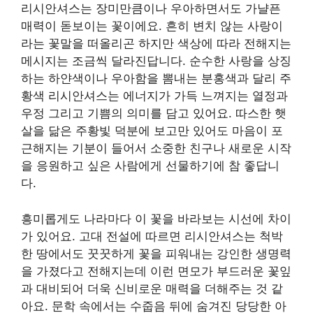
리시안셔스는 장미만큼이나 우아하면서도 가냘픈
매력이 돋보이는 꽃이에요. 흔히 변치 않는 사랑이
라는 꽃말을 떠올리곤 하지만 색상에 따라 전해지는
메시지는 조금씩 달라진답니다. 순수한 사랑을 상징
하는 하얀색이나 우아함을 뽐내는 분홍색과 달리 주
황색 리시안셔스는 에너지가 가득 느껴지는 열정과
우정 그리고 기쁨의 의미를 담고 있어요. 따스한 햇
살을 닮은 주황빛 덕분에 보고만 있어도 마음이 포
근해지는 기분이 들어서 소중한 친구나 새로운 시작
을 응원하고 싶은 사람에게 선물하기에 참 좋답니
다.
흥미롭게도 나라마다 이 꽃을 바라보는 시선에 차이
가 있어요. 고대 전설에 따르면 리시안셔스는 척박
한 땅에서도 꿋꿋하게 꽃을 피워내는 강인한 생명력
을 가졌다고 전해지는데 이런 면모가 부드러운 꽃잎
과 대비되어 더욱 신비로운 매력을 더해주는 것 같
아요. 문학 속에서는 수줍음 뒤에 숨겨진 당당한 아