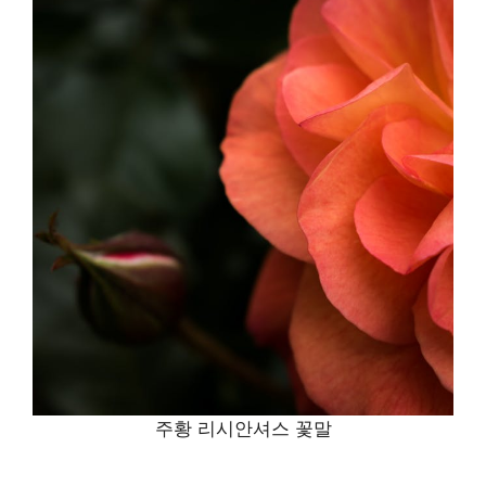
주황 리시안셔스 꽃말