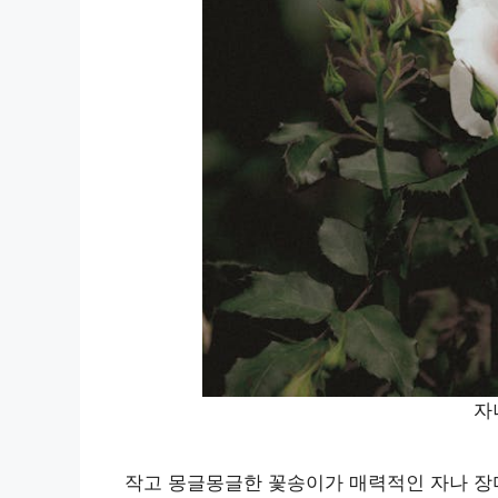
자
작고 몽글몽글한 꽃송이가 매력적인 자나 장