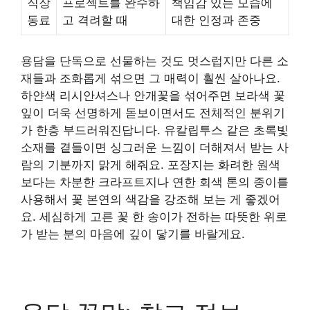
직장
프로젝트를 완수하
책임감 있는 모습에
동료
고 격려할 때
대한 인정과 존중
용담을 단독으로 선물하는 것도 멋스럽지만 다른 소
재들과 조화롭게 섞으면 그 매력이 훨씬 살아나요.
하얀색 리시안셔스나 안개꽃을 섞어주면 보라색 꽃
잎이 더욱 선명하게 돋보이면서도 전체적인 분위기
가 한층 부드러워진답니다. 유칼립투스 같은 초록빛
소재를 곁들이면 싱그러운 느낌이 더해져서 받는 사
람의 기분까지 맑게 해줘요. 포장지는 화려한 원색
보다는 차분한 크라프트지나 연한 회색 톤의 종이를
사용해서 꽃 본연의 색감을 강조해 보는 게 좋겠어
요. 세심하게 고른 꽃 한 송이가 전하는 따뜻한 위로
가 받는 분의 마음에 깊이 닿기를 바랄게요.