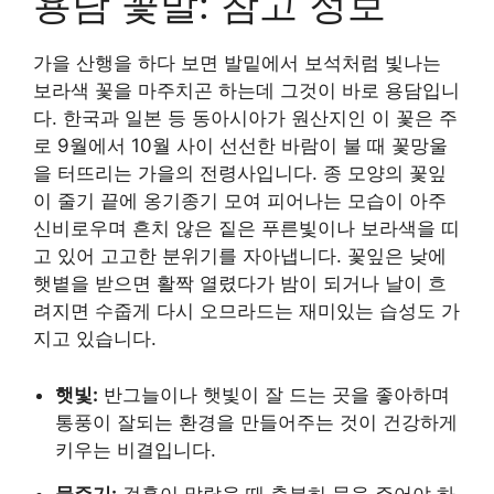
용담 꽃말: 참고 정보
가을 산행을 하다 보면 발밑에서 보석처럼 빛나는
보라색 꽃을 마주치곤 하는데 그것이 바로 용담입니
다. 한국과 일본 등 동아시아가 원산지인 이 꽃은 주
로 9월에서 10월 사이 선선한 바람이 불 때 꽃망울
을 터뜨리는 가을의 전령사입니다. 종 모양의 꽃잎
이 줄기 끝에 옹기종기 모여 피어나는 모습이 아주
신비로우며 흔치 않은 짙은 푸른빛이나 보라색을 띠
고 있어 고고한 분위기를 자아냅니다. 꽃잎은 낮에
햇볕을 받으면 활짝 열렸다가 밤이 되거나 날이 흐
려지면 수줍게 다시 오므라드는 재미있는 습성도 가
지고 있습니다.
햇빛:
반그늘이나 햇빛이 잘 드는 곳을 좋아하며
통풍이 잘되는 환경을 만들어주는 것이 건강하게
키우는 비결입니다.
물주기:
겉흙이 말랐을 때 충분히 물을 주어야 하