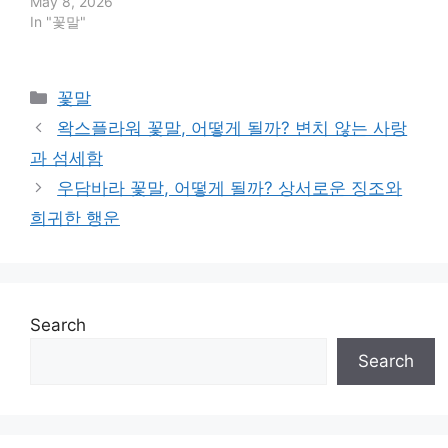
May 8, 2026
In "꽃말"
Categories
꽃말
왁스플라워 꽃말, 어떻게 될까? 변치 않는 사랑
과 섬세함
우담바라 꽃말, 어떻게 될까? 상서로운 징조와
희귀한 행운
Search
Search