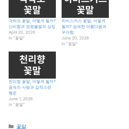
극락조 꽃말, 어떻게 될까?
히비스커스 꽃말, 어떻게
신비함과 영원불멸의 상징
될까? 섬세한 아름다움과
April 20, 2026
우아함
In "꽃말"
June 20, 2026
In "꽃말"
천리향 꽃말, 어떻게 될까?
꿈속의 사랑과 갑작스런
행운
June 1, 2026
In "꽃말"
Categories
꽃말