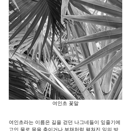
여인초 꽃말
여인초라는 이름은 길을 걷던 나그네들이 잎줄기에
고인 물로 목을 축이거나 부채처럼 펼쳐진 잎의 방