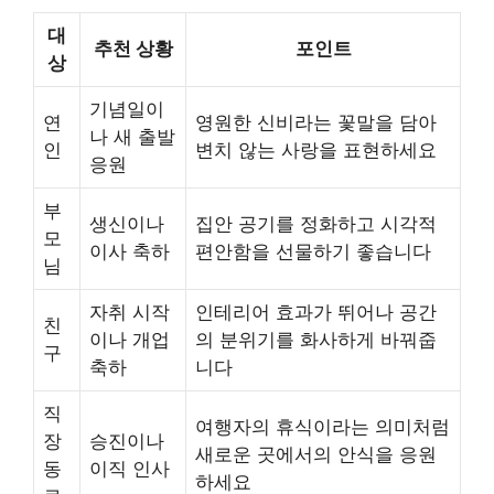
대
추천 상황
포인트
상
기념일이
연
영원한 신비라는 꽃말을 담아
나 새 출발
인
변치 않는 사랑을 표현하세요
응원
부
생신이나
집안 공기를 정화하고 시각적
모
이사 축하
편안함을 선물하기 좋습니다
님
자취 시작
인테리어 효과가 뛰어나 공간
친
이나 개업
의 분위기를 화사하게 바꿔줍
구
축하
니다
직
여행자의 휴식이라는 의미처럼
장
승진이나
새로운 곳에서의 안식을 응원
동
이직 인사
하세요