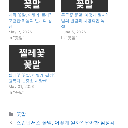
매화 꽃말, 어떻게 될까?
투구꽃 꽃말, 어떻게 될까?
고결한 마음과 인내의 상
밤의 열림과 치명적인 독
징
설
May 2, 2026
June 5, 2026
In "꽃말"
In "꽃말"
찔레꽃 꽃말, 어떻게 될까?
고독과 신중한 사랑cf
May 31, 2026
In "꽃말"
Categories
꽃말
스킨답서스 꽃말, 어떻게 될까? 우아한 심성과