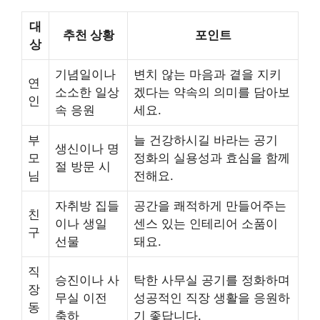
대
추천 상황
포인트
상
기념일이나
변치 않는 마음과 곁을 지키
연
소소한 일상
겠다는 약속의 의미를 담아보
인
속 응원
세요.
부
늘 건강하시길 바라는 공기
생신이나 명
모
정화의 실용성과 효심을 함께
절 방문 시
님
전해요.
자취방 집들
공간을 쾌적하게 만들어주는
친
이나 생일
센스 있는 인테리어 소품이
구
선물
돼요.
직
승진이나 사
탁한 사무실 공기를 정화하며
장
무실 이전
성공적인 직장 생활을 응원하
동
축하
기 좋답니다.