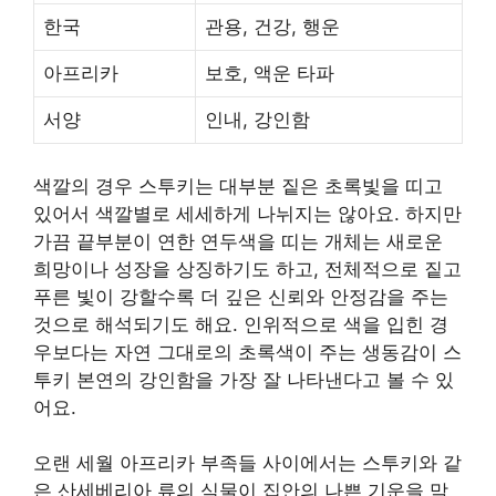
한국
관용, 건강, 행운
아프리카
보호, 액운 타파
서양
인내, 강인함
색깔의 경우 스투키는 대부분 짙은 초록빛을 띠고
있어서 색깔별로 세세하게 나뉘지는 않아요. 하지만
가끔 끝부분이 연한 연두색을 띠는 개체는 새로운
희망이나 성장을 상징하기도 하고, 전체적으로 짙고
푸른 빛이 강할수록 더 깊은 신뢰와 안정감을 주는
것으로 해석되기도 해요. 인위적으로 색을 입힌 경
우보다는 자연 그대로의 초록색이 주는 생동감이 스
투키 본연의 강인함을 가장 잘 나타낸다고 볼 수 있
어요.
오랜 세월 아프리카 부족들 사이에서는 스투키와 같
은 산세베리아 류의 식물이 집안의 나쁜 기운을 막