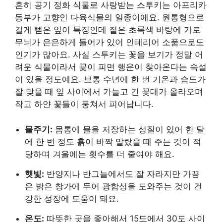
흔히 공기 정화 식물로 사랑받는 스투키는 아프리카
동부가 고향인 다육식물의 일종이에요. 원통형으로
길게 뻗은 잎이 특징인데 짙은 초록색 바탕에 가로
무늬가 은은하게 들어가 있어 인테리어 소품으로도
인기가 많아요. 사실 스투키는 꽃을 보기가 정말 어
려운 식물이라서 꽃이 피면 행운이 찾아온다는 속설
이 있을 정도예요. 보통 수년에 한 번 기온과 습도가
잘 맞을 때 잎 사이에서 가늘고 긴 꽃대가 올라오며
작고 하얀 꽃들이 뭉쳐서 피어납니다.
물주기:
몸통에 물을 저장하는 성질이 있어 한 달
에 한 번 정도 흙이 바짝 말랐을 때 주는 것이 적
당하며 겨울에는 횟수를 더 줄여야 해요.
햇빛:
반양지나 반그늘에서도 잘 자라지만 가끔
은 밝은 창가에 두어 광합성을 도와주는 것이 건
강한 성장에 도움이 돼요.
온도:
따뜻한 곳을 좋아해서 15도에서 30도 사이