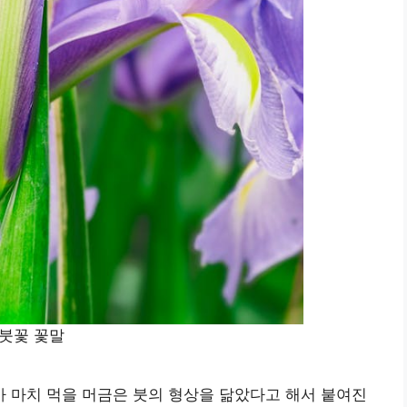
붓꽃 꽃말
 마치 먹을 머금은 붓의 형상을 닮았다고 해서 붙여진