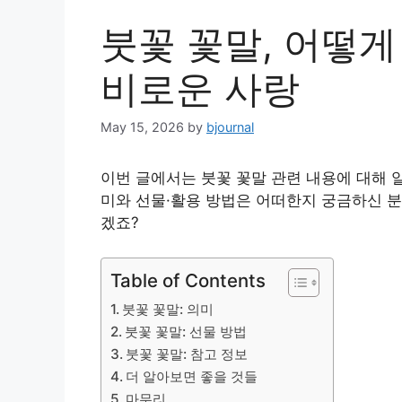
붓꽃 꽃말, 어떻게
비로운 사랑
May 15, 2026
by
bjournal
이번 글에서는 붓꽃 꽃말 관련 내용에 대해 
미와 선물·활용 방법은 어떠한지 궁금하신 분
겠죠?
Table of Contents
붓꽃 꽃말: 의미
붓꽃 꽃말: 선물 방법
붓꽃 꽃말: 참고 정보
더 알아보면 좋을 것들
마무리