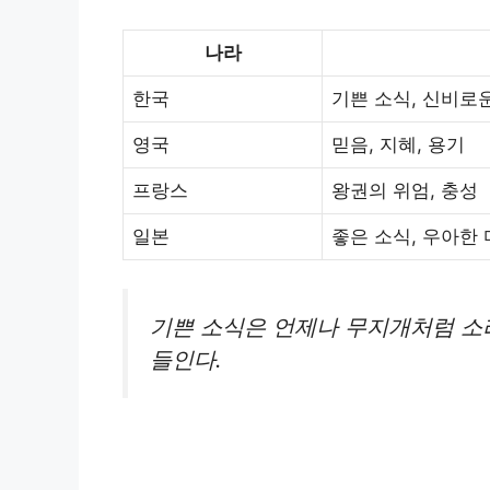
나라
한국
기쁜 소식, 신비로
영국
믿음, 지혜, 용기
프랑스
왕권의 위엄, 충성
일본
좋은 소식, 우아한
기쁜 소식은 언제나 무지개처럼 소
들인다.