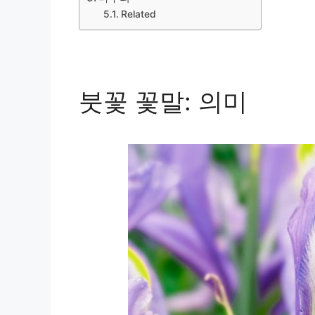
Related
붓꽃 꽃말: 의미