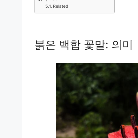
Related
붉은 백합 꽃말: 의미