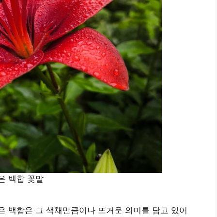
은 백합 꽃말
은 백합은 그 색채만큼이나 뜨거운 의미를 담고 있어