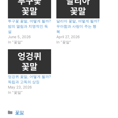
투구꽃 꽃말, 어떻게 될까?
달리아 꽃말, 어떻게 될까?
밤의 열림과 치명적인 독
우아함과 사랑이 주는 행
설
복
June 5, 2026
April 27, 2026
In "꽃말"
In "꽃말"
엉겅퀴 꽃말, 어떻게 될까?
독립과 고독의 상징
May 23, 2026
In "꽃말"
Categories
꽃말