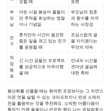
요할 때
표현
부
어린 시절 봉숭아 물들이
부모님의 청춘
모
던 추억을 회상하는 명절
과 향수를 자극
님
이나 기념일
하는 서정성
혼자만의 시간이 필요한
조심스럽게 곁
친
힘든 일을 겪고 있는 친구
을 지키겠다는
구
를 응원할 때
무언의 약속
직
긴 시간 공들인 프로젝트
인내의 시간을
장
를 성공적으로 마무리했
견뎌낸 결실에
동
을 때
대한 축하
료
봉선화를 선물할 때는 화려한 포장보다는 그 자연스
러운 멋을 살릴 수 있는 크라프트지나 린넨 소재의
천을 활용하는 것을 추천해요. 소박한 아름다움이
특징인 만큼 들꽃이나 은은한 향이 나는 유칼립투스