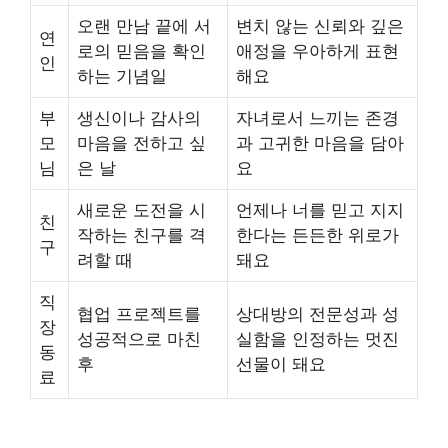
오랜 만남 끝에 서
변치 않는 신뢰와 깊은
연
로의 믿음을 확인
애정을 우아하게 표현
인
하는 기념일
해요
부
생신이나 감사의
자녀로서 느끼는 존경
모
마음을 전하고 싶
과 고귀한 마음을 담아
님
은 날
요
새로운 도전을 시
언제나 너를 믿고 지지
친
작하는 친구를 격
한다는 든든한 위로가
구
려할 때
돼요
직
협업 프로젝트를
상대방의 전문성과 성
장
성공적으로 마친
실함을 인정하는 멋진
동
후
선물이 돼요
료