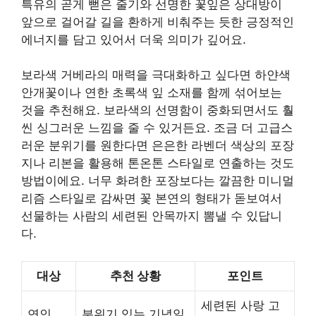
특유의 곧게 뻗은 줄기와 선명한 꽃잎은 상대방이
앞으로 걸어갈 길을 환하게 비춰주는 듯한 긍정적인
에너지를 담고 있어서 더욱 의미가 깊어요.
보라색 거베라의 매력을 극대화하고 싶다면 하얀색
안개꽃이나 연한 초록색 잎 소재를 함께 섞어보는
것을 추천해요. 보라색의 선명함이 중화되면서도 훨
씬 싱그러운 느낌을 줄 수 있거든요. 조금 더 고급스
러운 분위기를 원한다면 은은한 라벤더 색상의 포장
지나 리본을 활용해 톤온톤 스타일로 연출하는 것도
방법이에요. 너무 화려한 포장보다는 깔끔한 미니멀
리즘 스타일로 감싸면 꽃 본연의 형태가 돋보여서
선물하는 사람의 세련된 안목까지 뽐낼 수 있답니
다.
대상
추천 상황
포인트
세련된 사랑 고
연인
분위기 있는 기념일