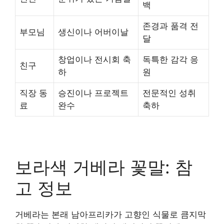
백
존경과 품격 전
부모님
생신이나 어버이날
달
창업이나 전시회 축
독특한 감각 응
친구
하
원
직장 동
승진이나 프로젝트
전문적인 성취
료
완수
축하
보라색 거베라 꽃말: 참
고 정보
거베라는 본래 남아프리카가 고향인 식물로 큼지막