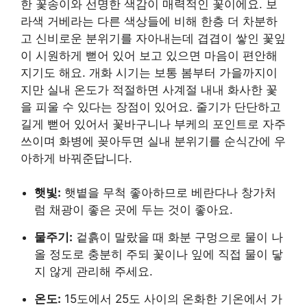
한 꽃송이와 선명한 색감이 매력적인 꽃이에요. 보
라색 거베라는 다른 색상들에 비해 한층 더 차분하
고 신비로운 분위기를 자아내는데 겹겹이 쌓인 꽃잎
이 시원하게 뻗어 있어 보고 있으면 마음이 편안해
지기도 해요. 개화 시기는 보통 봄부터 가을까지이
지만 실내 온도가 적절하면 사계절 내내 화사한 꽃
을 피울 수 있다는 장점이 있어요. 줄기가 단단하고
길게 뻗어 있어서 꽃바구니나 부케의 포인트로 자주
쓰이며 화병에 꽂아두면 실내 분위기를 순식간에 우
아하게 바꿔준답니다.
햇빛:
햇볕을 무척 좋아하므로 베란다나 창가처
럼 채광이 좋은 곳에 두는 것이 좋아요.
물주기:
겉흙이 말랐을 때 화분 구멍으로 물이 나
올 정도로 충분히 주되 꽃이나 잎에 직접 물이 닿
지 않게 관리해 주세요.
온도:
15도에서 25도 사이의 온화한 기온에서 가