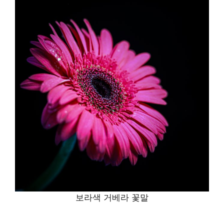
보라색 거베라 꽃말