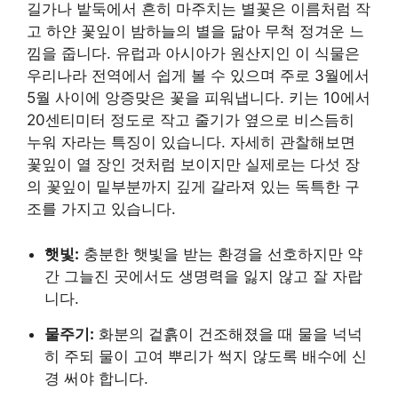
길가나 밭둑에서 흔히 마주치는 별꽃은 이름처럼 작
고 하얀 꽃잎이 밤하늘의 별을 닮아 무척 정겨운 느
낌을 줍니다. 유럽과 아시아가 원산지인 이 식물은
우리나라 전역에서 쉽게 볼 수 있으며 주로 3월에서
5월 사이에 앙증맞은 꽃을 피워냅니다. 키는 10에서
20센티미터 정도로 작고 줄기가 옆으로 비스듬히
누워 자라는 특징이 있습니다. 자세히 관찰해보면
꽃잎이 열 장인 것처럼 보이지만 실제로는 다섯 장
의 꽃잎이 밑부분까지 깊게 갈라져 있는 독특한 구
조를 가지고 있습니다.
햇빛:
충분한 햇빛을 받는 환경을 선호하지만 약
간 그늘진 곳에서도 생명력을 잃지 않고 잘 자랍
니다.
물주기:
화분의 겉흙이 건조해졌을 때 물을 넉넉
히 주되 물이 고여 뿌리가 썩지 않도록 배수에 신
경 써야 합니다.