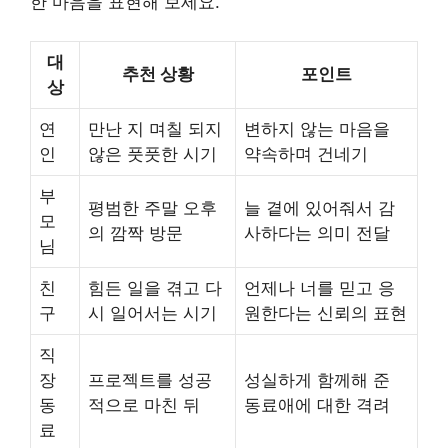
한 마음을 표현해 보세요.
대
추천 상황
포인트
상
연
만난 지 며칠 되지
변하지 않는 마음을
인
않은 풋풋한 시기
약속하며 건네기
부
평범한 주말 오후
늘 곁에 있어줘서 감
모
의 깜짝 방문
사하다는 의미 전달
님
친
힘든 일을 겪고 다
언제나 너를 믿고 응
구
시 일어서는 시기
원한다는 신뢰의 표현
직
장
프로젝트를 성공
성실하게 함께해 준
동
적으로 마친 뒤
동료애에 대한 격려
료