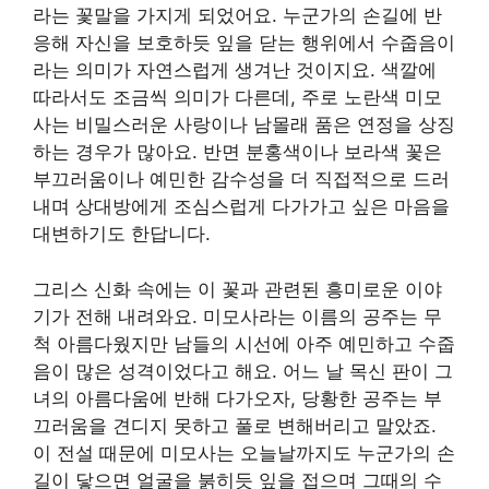
라는 꽃말을 가지게 되었어요. 누군가의 손길에 반
응해 자신을 보호하듯 잎을 닫는 행위에서 수줍음이
라는 의미가 자연스럽게 생겨난 것이지요. 색깔에
따라서도 조금씩 의미가 다른데, 주로 노란색 미모
사는 비밀스러운 사랑이나 남몰래 품은 연정을 상징
하는 경우가 많아요. 반면 분홍색이나 보라색 꽃은
부끄러움이나 예민한 감수성을 더 직접적으로 드러
내며 상대방에게 조심스럽게 다가가고 싶은 마음을
대변하기도 한답니다.
그리스 신화 속에는 이 꽃과 관련된 흥미로운 이야
기가 전해 내려와요. 미모사라는 이름의 공주는 무
척 아름다웠지만 남들의 시선에 아주 예민하고 수줍
음이 많은 성격이었다고 해요. 어느 날 목신 판이 그
녀의 아름다움에 반해 다가오자, 당황한 공주는 부
끄러움을 견디지 못하고 풀로 변해버리고 말았죠.
이 전설 때문에 미모사는 오늘날까지도 누군가의 손
길이 닿으면 얼굴을 붉히듯 잎을 접으며 그때의 수