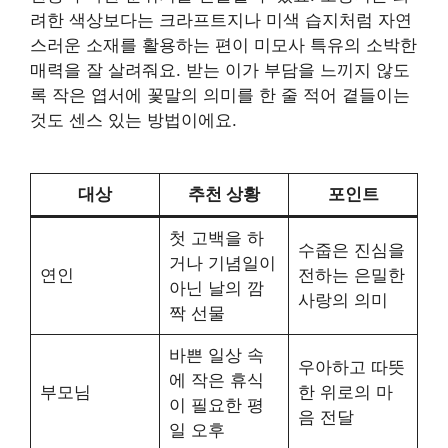
려한 색상보다는 크라프트지나 미색 습지처럼 자연
스러운 소재를 활용하는 편이 미모사 특유의 소박한
매력을 잘 살려줘요. 받는 이가 부담을 느끼지 않도
록 작은 엽서에 꽃말의 의미를 한 줄 적어 곁들이는
것도 센스 있는 방법이에요.
대상
추천 상황
포인트
첫 고백을 하
수줍은 진심을
거나 기념일이
연인
전하는 은밀한
아닌 날의 깜
사랑의 의미
짝 선물
바쁜 일상 속
우아하고 따뜻
에 작은 휴식
부모님
한 위로의 마
이 필요한 평
음 전달
일 오후