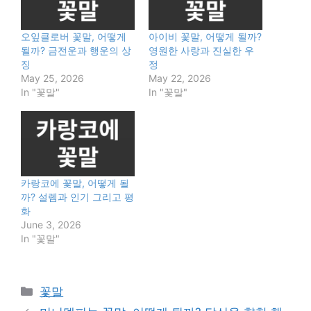
오잎클로버 꽃말, 어떻게
아이비 꽃말, 어떻게 될까?
될까? 금전운과 행운의 상
영원한 사랑과 진실한 우
징
정
May 25, 2026
May 22, 2026
In "꽃말"
In "꽃말"
카랑코에 꽃말, 어떻게 될
까? 설렘과 인기 그리고 평
화
June 3, 2026
In "꽃말"
Categories
꽃말