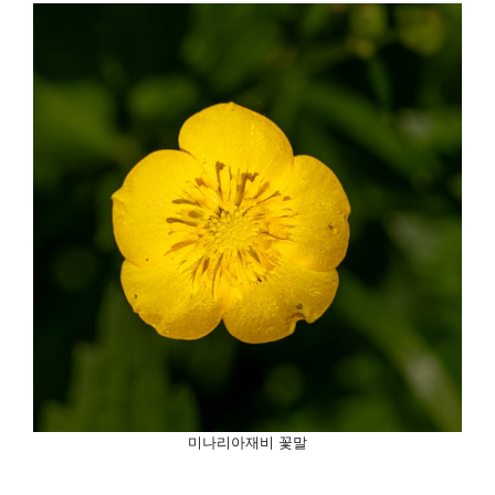
미나리아재비 꽃말