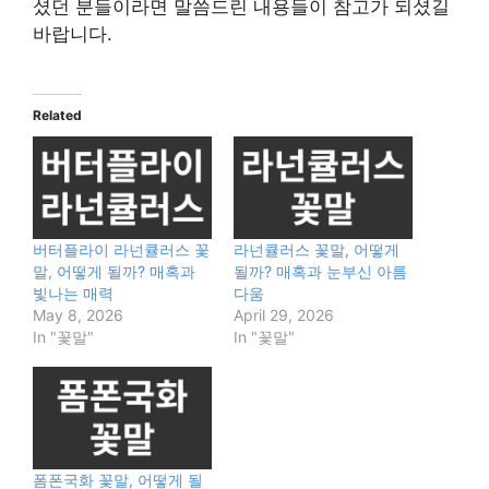
셨던 분들이라면 말씀드린 내용들이 참고가 되셨길
바랍니다.
Related
버터플라이 라넌큘러스 꽃
라넌큘러스 꽃말, 어떻게
말, 어떻게 될까? 매혹과
될까? 매혹과 눈부신 아름
빛나는 매력
다움
May 8, 2026
April 29, 2026
In "꽃말"
In "꽃말"
폼폰국화 꽃말, 어떻게 될