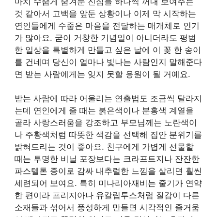
마치 수줍게 숨겨둔 진심을 하나씩 꺼내 보여주는
것 같아서 고백을 앞둔 상황이나 이제 막 시작하는
연인들에게 수줍은 마음을 전달하는 매개체로 인기
가 많아요. 굳이 거창한 기념일이 아니더라도 평범
한 일상을 특별하게 만들고 싶은 날에 이 꽃 한 송이
를 건네며 당신이 얼마나 빛나는 사람인지 말해준다
면 받는 사람에게는 잊지 못할 응원이 될 거예요.
받는 사람에 따라 어울리는 연출법도 조금씩 달라지
는데 연인에게 줄 때는 붉은색이나 분홍색 계열을
골라 사랑스러움을 강조하고 부모님께는 노란색이
나 주황색처럼 따뜻한 색감을 선택해 집안 분위기를
밝혀드리는 것이 좋아요. 친구에게 가볍게 선물할
때는 투명한 비닐 포장보다는 크라프트지나 잔잔한
파스텔톤 종이로 감싸 내추럴한 느낌을 살리면 훨씬
세련되어 보여요. 특히 미나리아재비는 줄기가 연약
한 편이라 프리지아나 유칼립투스처럼 질감이 다른
소재들과 섞어서 풍성하게 만들면 시각적인 즐거움