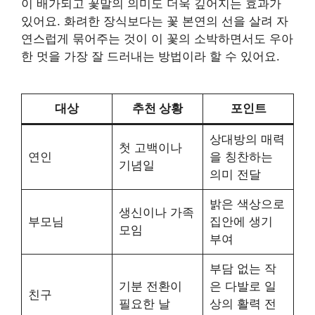
이 배가되고 꽃말의 의미도 더욱 깊어지는 효과가
있어요. 화려한 장식보다는 꽃 본연의 선을 살려 자
연스럽게 묶어주는 것이 이 꽃의 소박하면서도 우아
한 멋을 가장 잘 드러내는 방법이라 할 수 있어요.
대상
추천 상황
포인트
상대방의 매력
첫 고백이나
연인
을 칭찬하는
기념일
의미 전달
밝은 색상으로
생신이나 가족
부모님
집안에 생기
모임
부여
부담 없는 작
기분 전환이
은 다발로 일
친구
필요한 날
상의 활력 전