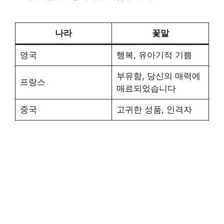
나라
꽃말
영국
행복, 유아기적 기쁨
부유함, 당신의 매력에
프랑스
매료되었습니다
중국
고귀한 성품, 인격자