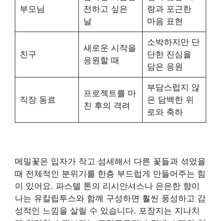
부모님
전하고 싶은
랑과 포근한
날
마음 표현
소박하지만 단
새로운 시작을
친구
단한 진심을
응원할 때
담은 응원
부담스럽지 않
프로젝트를 마
직장 동료
은 담백한 위
친 후의 격려
로와 축하
메밀꽃은 입자가 작고 섬세해서 다른 꽃들과 섞었을
때 전체적인 분위기를 한층 부드럽게 만들어주는 힘
이 있어요. 파스텔 톤의 리시안셔스나 은은한 향이
나는 유칼립투스와 함께 구성하면 훨씬 풍성하고 감
성적인 느낌을 살릴 수 있습니다. 포장지는 지나치