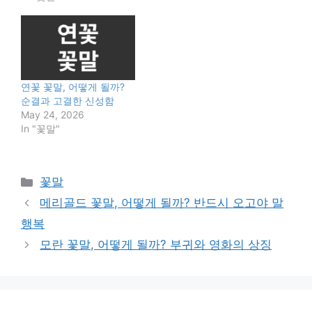
연꽃 꽃말, 어떻게 될까?
순결과 고결한 신성함
May 24, 2026
In "꽃말"
Categories
꽃말
메리골드 꽃말, 어떻게 될까? 반드시 오고야 말
행복
모란 꽃말, 어떻게 될까? 부귀와 영화의 상징