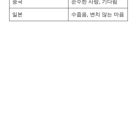
중국
순수한 사랑, 기다림
일본
수줍음, 변치 않는 마음