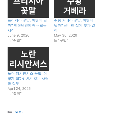
프리지아 꽃말, 어떻게 될
주황 거베라 꽃말, 어떻게
까? 천진난만함과 새로운
될까? 신비한 삶의 빛과 열
시작
정
June 9, 2026
May 30, 2026
In "꽃말"
In "꽃말"
노란 리시안셔스 꽃말, 어
떻게 될까? 변치 않는 사랑
과 질투
April 24, 2026
In "꽃말"
Categories
꽃말