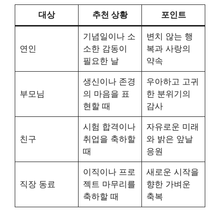
대상
추천 상황
포인트
기념일이나 소
변치 않는 행
연인
소한 감동이
복과 사랑의
필요한 날
약속
생신이나 존경
우아하고 고귀
부모님
의 마음을 표
한 분위기의
현할 때
감사
시험 합격이나
자유로운 미래
친구
취업을 축하할
와 밝은 앞날
때
응원
이직이나 프로
새로운 시작을
직장 동료
젝트 마무리를
향한 가벼운
축하할 때
축복