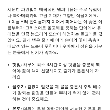
시원한 파란빛이 매력적인 델피니움은 주로 유럽이
나 북아메리카의 고원 지대가 고향인 식물이에요.
초여름부터 한여름까지 이어서 피어나는 이 꽃은 이
름부터가 그리스어로 돌고래를 뜻하는 단어에서 유
래했을 만큼 봉오리의 모습이 헤엄치는 돌고래를 닮
았어요. 길게 뻗은 줄기에 여러 송이의 꽃이 층층이
매달려 있는 모습이 무척이나 우아해서 정원을 가꾸
는 분들에게 인기가 많아요.
햇빛:
하루에 최소 6시간 이상 햇볕을 충분히 쬐
어야 꽃의 색이 선명해지고 줄기가 튼튼하게 자
라요.
물주기:
겉흙이 말랐을 때 물을 충분히 주되 배수
가 잘되는 환경을 만들어 뿌리가 썩지 않게 관리
하는 것이 중요해요.
온도:
더위에 무척 약한 편이라 서늘한 기온을 유