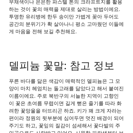
무채색이나 은은한 파스텔 톤의 크라프트지를 활용
하는 것이 꽃의 매력을 제대로 살리는 방법이에요.
투명한 유리병에 한두 송이만 가볍게 꽂아 두어도
공간의 분위기가 확 살아나니 평소 고마웠던 이들에
게 마음을 전해 보길 추천해요.
델피늄 꽃말: 참고 정보
푸른 바다를 닮은 색감이 매력적인 델피늄은 그 모
양이 마치 헤엄치는 돌고래를 닮았다고 해서 붙여진
이름이에요. 주로 북반구의 서늘한 지역이 고향인
이 꽃은 초여름 무렵이면 길게 뻗은 줄기를 따라 화
려한 꽃망울을 터뜨리곤 하죠. 키가 꽤 크게 자라는
편이라 정원의 뒷부분에 심어두면 멋진 배경이 되어
주기도 하고, 꽃잎의 질감이 섬세해서 꽃다발의 주
인공으로도 사랑받고 있어요. 시원한 파란색부터 보