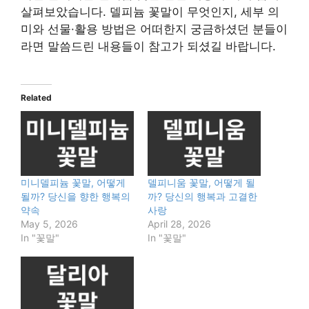
살펴보았습니다. 델피늄 꽃말이 무엇인지, 세부 의
미와 선물·활용 방법은 어떠한지 궁금하셨던 분들이
라면 말씀드린 내용들이 참고가 되셨길 바랍니다.
Related
미니델피늄 꽃말, 어떻게
델피니움 꽃말, 어떻게 될
될까? 당신을 향한 행복의
까? 당신의 행복과 고결한
약속
사랑
May 5, 2026
April 28, 2026
In "꽃말"
In "꽃말"