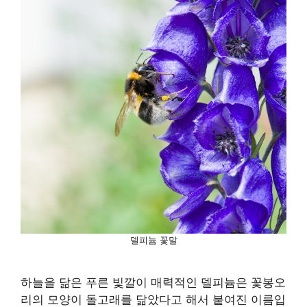
델피늄 꽃말
하늘을 닮은 푸른 빛깔이 매력적인 델피늄은 꽃봉오
리의 모양이 돌고래를 닮았다고 해서 붙여진 이름입