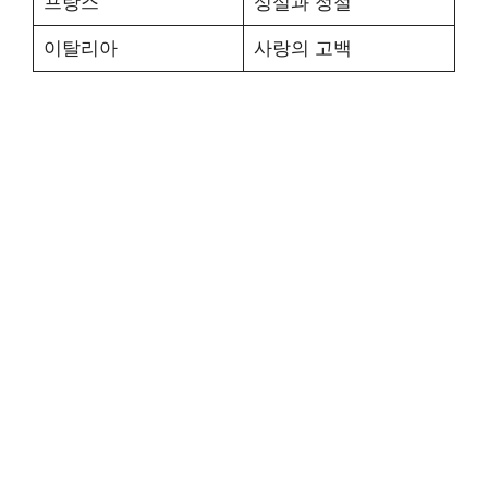
프랑스
성실과 정절
이탈리아
사랑의 고백