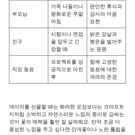
가족 나들이나
편안한 휴식과
부모님
평화로운 주말
감사의 마음
아침
표현
시험이나 면접
밝은 앞날과
친구
을 앞두고 긴
행운을 빌어주
장할 때
는 응원
프로젝트를 성
함께 고생한
직장 동료
공적으로 마친
동료에 대한
후
격려와 존경
데이지를 선물할 때는 화려한 포장보다는 크라프트
지처럼 소박하고 자연스러운 느낌의 종이로 감싸는
것이 꽃의 매력을 훨씬 잘 살려줘요. 만약 조금 더
풍성한 느낌을 주고 싶다면 안개꽃이나 노란 튤립을