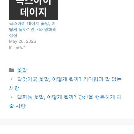
옥스아이 데이지 꽃말, 어
떻게 될까? 인내와 평화의
상징
May 26, 2026
In "꽃말"
Categories
꽃말
달맞이꽃 꽃말, 어떻게 될까? 기다림과 말 없는
사랑
델피늄 꽃말, 어떻게 될까? 당신을 행복하게 해
줄 사랑