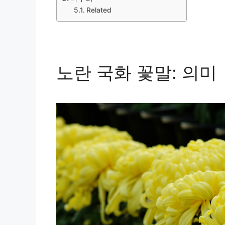
Related
노란 국화 꽃말: 의미