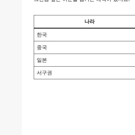
나라
한국
중국
일본
서구권