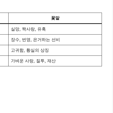
꽃말
실망, 짝사랑, 유혹
장수, 번영, 은거하는 선비
고귀함, 황실의 상징
가벼운 사랑, 질투, 재산