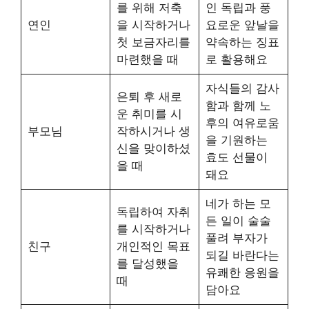
를 위해 저축
인 독립과 풍
연인
을 시작하거나
요로운 앞날을
첫 보금자리를
약속하는 징표
마련했을 때
로 활용해요
자식들의 감사
은퇴 후 새로
함과 함께 노
운 취미를 시
후의 여유로움
부모님
작하시거나 생
을 기원하는
신을 맞이하셨
효도 선물이
을 때
돼요
네가 하는 모
독립하여 자취
든 일이 술술
를 시작하거나
풀려 부자가
친구
개인적인 목표
되길 바란다는
를 달성했을
유쾌한 응원을
때
담아요