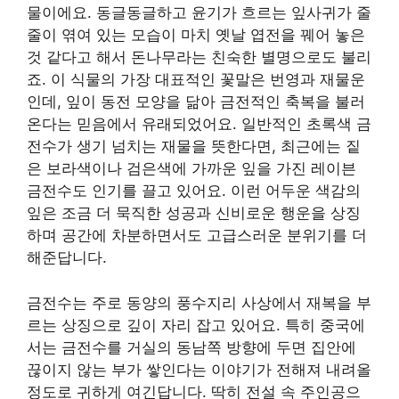
물이에요. 동글동글하고 윤기가 흐르는 잎사귀가 줄
줄이 엮여 있는 모습이 마치 옛날 엽전을 꿰어 놓은
것 같다고 해서 돈나무라는 친숙한 별명으로도 불리
죠. 이 식물의 가장 대표적인 꽃말은 번영과 재물운
인데, 잎이 동전 모양을 닮아 금전적인 축복을 불러
온다는 믿음에서 유래되었어요. 일반적인 초록색 금
전수가 생기 넘치는 재물을 뜻한다면, 최근에는 짙
은 보라색이나 검은색에 가까운 잎을 가진 레이븐
금전수도 인기를 끌고 있어요. 이런 어두운 색감의
잎은 조금 더 묵직한 성공과 신비로운 행운을 상징
하며 공간에 차분하면서도 고급스러운 분위기를 더
해준답니다.
금전수는 주로 동양의 풍수지리 사상에서 재복을 부
르는 상징으로 깊이 자리 잡고 있어요. 특히 중국에
서는 금전수를 거실의 동남쪽 방향에 두면 집안에
끊이지 않는 부가 쌓인다는 이야기가 전해져 내려올
정도로 귀하게 여긴답니다. 딱히 전설 속 주인공으