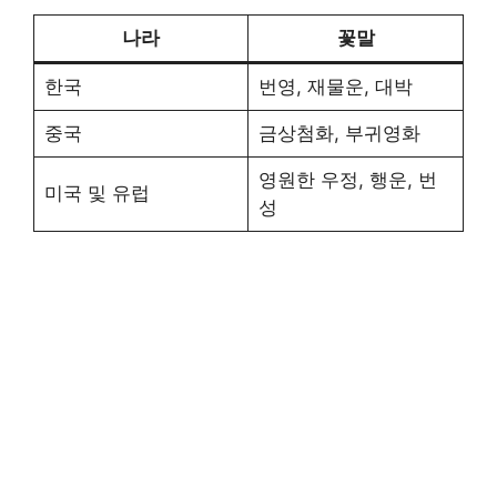
나라
꽃말
한국
번영, 재물운, 대박
중국
금상첨화, 부귀영화
영원한 우정, 행운, 번
미국 및 유럽
성