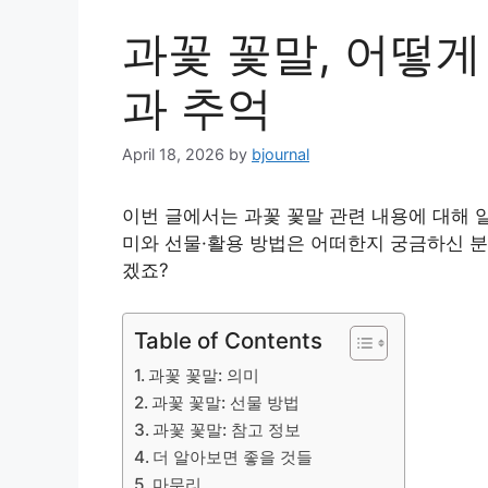
과꽃 꽃말, 어떻게
과 추억
April 18, 2026
by
bjournal
이번 글에서는 과꽃 꽃말 관련 내용에 대해 
미와 선물·활용 방법은 어떠한지 궁금하신 분
겠죠?
Table of Contents
과꽃 꽃말: 의미
과꽃 꽃말: 선물 방법
과꽃 꽃말: 참고 정보
더 알아보면 좋을 것들
마무리