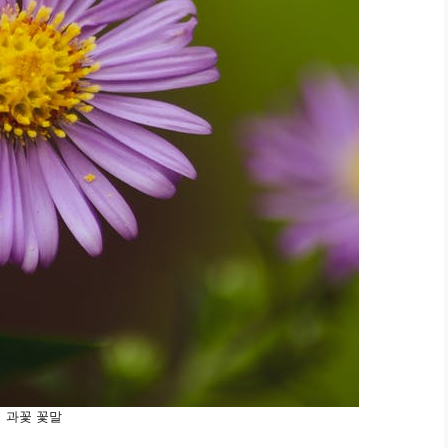
과꽃 꽃말