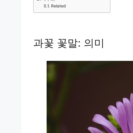
Related
과꽃 꽃말: 의미