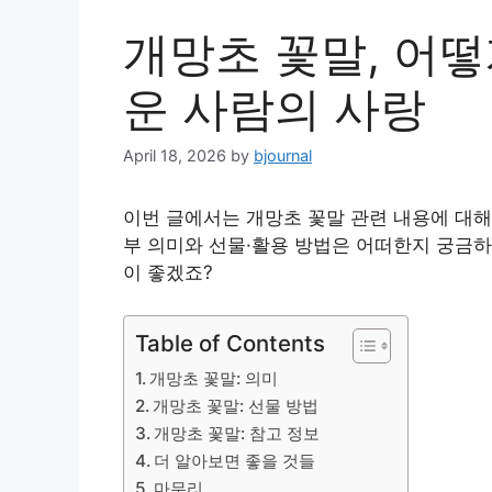
개망초 꽃말, 어떻
운 사람의 사랑
April 18, 2026
by
bjournal
이번 글에서는 개망초 꽃말 관련 내용에 대해
부 의미와 선물·활용 방법은 어떠한지 궁금하
이 좋겠죠?
Table of Contents
개망초 꽃말: 의미
개망초 꽃말: 선물 방법
개망초 꽃말: 참고 정보
더 알아보면 좋을 것들
마무리