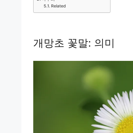
Related
개망초 꽃말: 의미